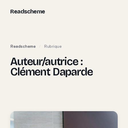
Aller
Readscheme
au
contenu
Readscheme
/
Rubrique
Auteur/autrice :
Clément Daparde