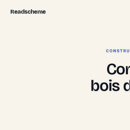
Aller
Readscheme
au
contenu
CONSTRU
Con
bois d