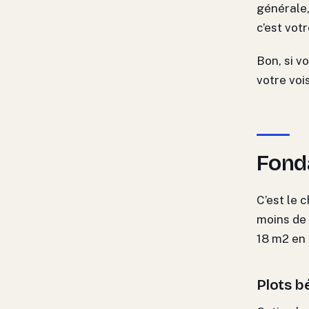
générale,
c’est vot
Bon, si v
votre vois
Fonda
C’est le 
moins de
18 m2 en 
Plots b