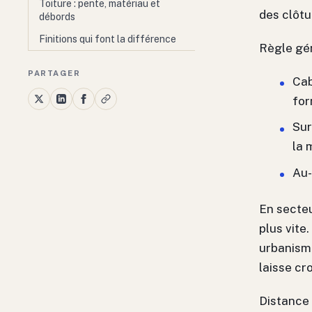
Toiture : pente, matériau et
des clôtu
débords
Finitions qui font la différence
Règle gén
PARTAGER
Cab
for
Sur
la 
Au-
En secteu
plus vite
urbanisme
laisse cro
Distance 