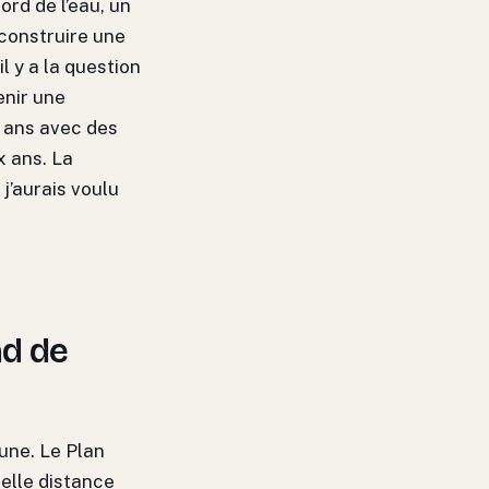
ord de l’eau, un
 construire une
l y a la question
enir une
2 ans avec des
x ans. La
j’aurais voulu
nd de
une. Le Plan
uelle distance