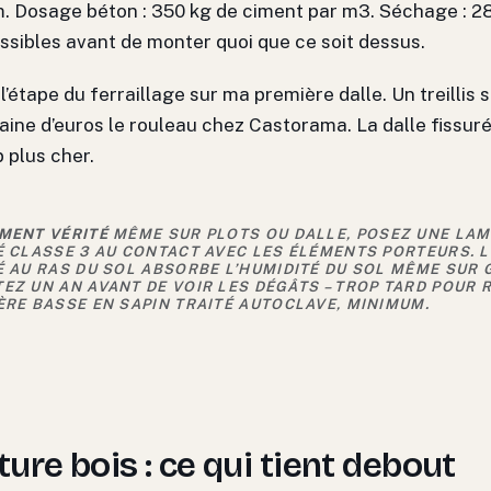
m. Dosage béton : 350 kg de ciment par m3. Séchage : 28
sibles avant de monter quoi que ce soit dessus.
é l’étape du ferraillage sur ma première dalle. Un treillis
aine d’euros le rouleau chez Castorama. La dalle fissur
 plus cher.
MENT VÉRITÉ
MÊME SUR PLOTS OU DALLE, POSEZ UNE LAM
É CLASSE 3 AU CONTACT AVEC LES ÉLÉMENTS PORTEURS. L
É AU RAS DU SOL ABSORBE L’HUMIDITÉ DU SOL MÊME SUR 
EZ UN AN AVANT DE VOIR LES DÉGÂTS – TROP TARD POUR 
ÈRE BASSE EN SAPIN TRAITÉ AUTOCLAVE, MINIMUM.
ure bois : ce qui tient debout