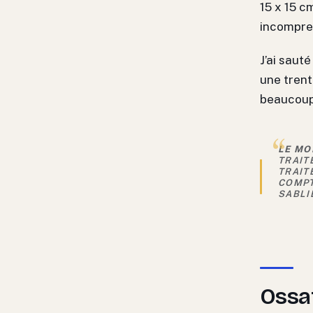
15 x 15 c
incompres
J’ai saut
une trent
beaucoup
LE MO
TRAIT
TRAIT
COMPT
SABLI
Ossat