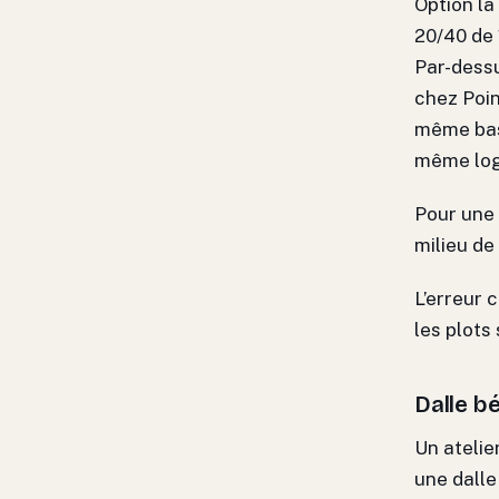
Option la
20/40 de 
Par-dessu
chez Poin
même bas
même log
Pour une 
milieu de
L’erreur 
les plots
Dalle b
Un atelie
une dalle