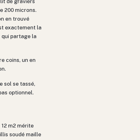
lit de graviers
ne 200 microns.
on en trouvé
est exactement la
, qui partage la
e coins, un en
on.
e sol se tassé,
pas optionnel.
e 12 m2 mérite
llis soudé maille