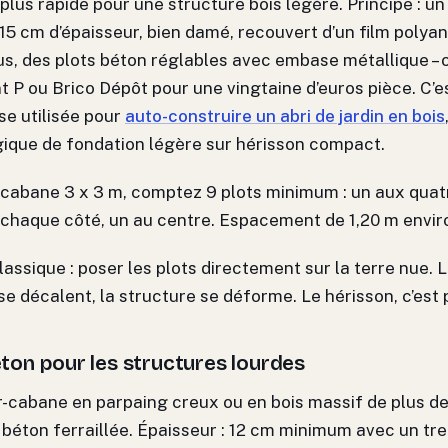
 plus rapide pour une structure bois légère. Principe : un 
15 cm d’épaisseur, bien damé, recouvert d’un film polya
s, des plots béton réglables avec embase métallique – 
t P ou Brico Dépôt pour une vingtaine d’euros pièce. C’
e utilisée pour
auto-construire un abri de jardin en bois
ique de fondation légère sur hérisson compact.
cabane 3 x 3 m, comptez 9 plots minimum : un aux quatr
 chaque côté, un au centre. Espacement de 1,20 m envir
classique : poser les plots directement sur la terre nue. L
 se décalent, la structure se déforme. Le hérisson, c’est 
éton pour les structures lourdes
r-cabane en parpaing creux ou en bois massif de plus d
 béton ferraillée. Épaisseur : 12 cm minimum avec un trei