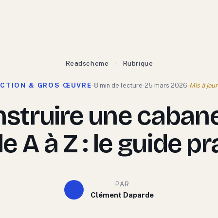
Readscheme
/
Rubrique
CTION & GROS ŒUVRE
·
8 min de lecture
·
25 mars 2026
·
Mis à jou
struire une caban
e A à Z : le guide p
PAR
Clément Daparde