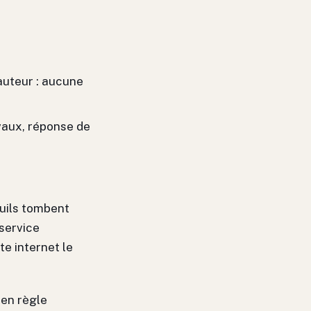
auteur : aucune
vaux, réponse de
euils tombent
 service
te internet le
 en règle