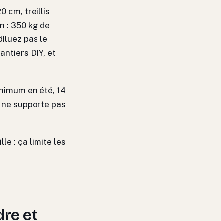
 cm, treillis
n : 350 kg de
diluez pas le
hantiers DIY, et
inimum en été, 14
s ne supporte pas
le : ça limite les
dre et