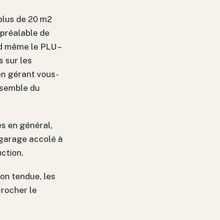
plus de 20 m2
 préalable de
nd même le PLU –
 sur les
n gérant vous-
nsemble du
es en général,
 garage accolé à
uction.
non tendue, les
crocher le