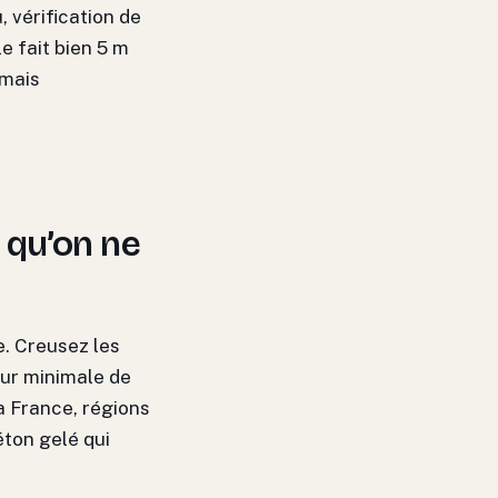
 vérification de
e fait bien 5 m
amais
 qu’on ne
e. Creusez les
eur minimale de
la France, régions
éton gelé qui