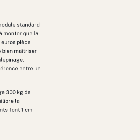
 module standard
 à monter que la
0 euros pièce
 bien maîtriser
alepinage,
fférence entre un
ge 300 kg de
liore la
ints font 1 cm