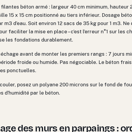
filantes béton armé : largeur 40 cm minimum, hauteur 20
lle 15 x 15 cm positionné au tiers inférieur. Dosage béto
r m3 d’eau. Soit environ 12 sacs de 35 kg pour 1 m3. Ne 
ur faciliter la mise en place – c’est l’erreur n°1 sur les c
ise les fondations durablement.
séchage avant de monter les premiers rangs : 7 jours m
période froide ou humide. Pas négociable. Le béton frai
es ponctuelles.
couler, posez un polyane 200 microns sur le fond de fouil
 d’humidité par le béton.
ge des murs en parpaings : or