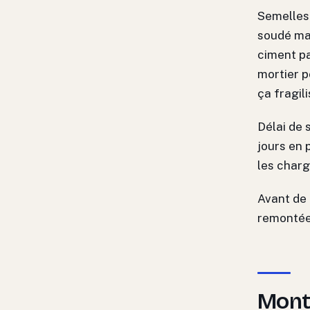
Semelles 
soudé mai
ciment pa
mortier po
ça fragil
Délai de 
jours en 
les charg
Avant de 
remontées
Monta