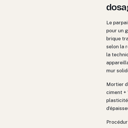
dosa
Le parpai
pour un g
brique tr
selon la 
la techn
appareill
mur solid
Mortier d
ciment + 
plasticité
d’épaisse
Procédur