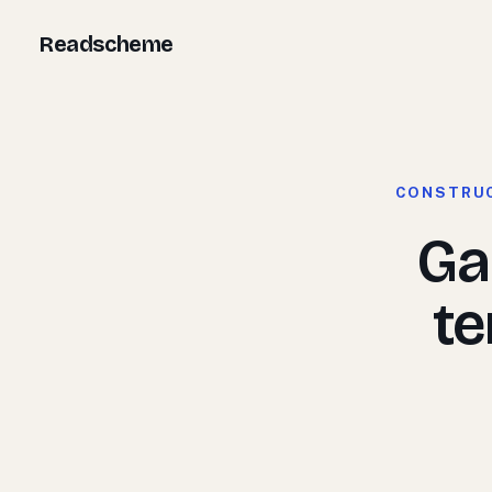
Aller
Readscheme
au
contenu
CONSTRUC
Ga
te