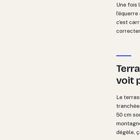
Une fois 
l’équerre
c’est car
correcte
Terra
voit 
Le terras
tranchées
50 cm sou
montagneu
dégèle, ç