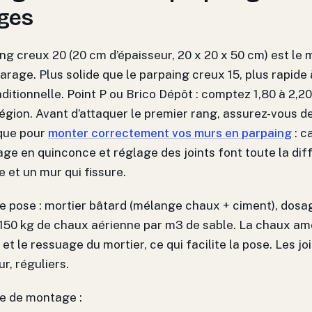
ges
ng creux 20 (20 cm d’épaisseur, 20 x 20 x 50 cm) est le
arage. Plus solide que le parpaing creux 15, plus rapide
aditionnelle. Point P ou Brico Dépôt : comptez 1,80 à 2,2
région. Avant d’attaquer le premier rang, assurez-vous de
ique pour
monter correctement vos murs en parpaing
: c
age en quinconce et réglage des joints font toute la di
e et un mur qui fissure.
e pose : mortier bâtard (mélange chaux + ciment), dosa
150 kg de chaux aérienne par m3 de sable. La chaux amé
 et le ressuage du mortier, ce qui facilite la pose. Les jo
ur, réguliers.
e de montage :