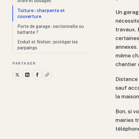
ordre et dosages
Toiture : charpente et
Un garage
couverture
nécessite
Porte de garage : sectionnelle ou
travaux. 
battante ?
certaines
Enduit et finition : protéger les
annexes.
parpaings
même cha
PARTAGER
chantier 
Distance 
sauf acco
la maison
Bon, si v
mairies t
téléphone