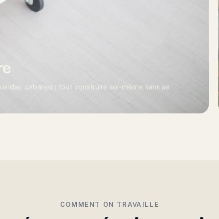
re
érandas, cabanes : tout construire soi-même sans se
COMMENT ON TRAVAILLE