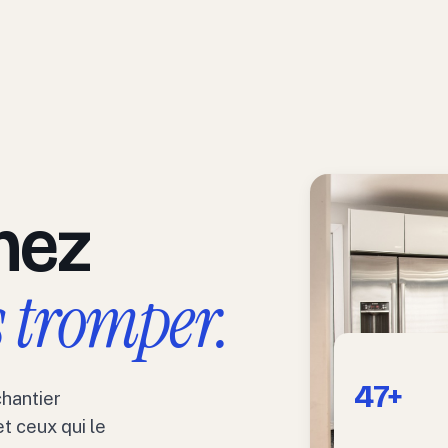
hez
s tromper.
47+
chantier
t ceux qui le