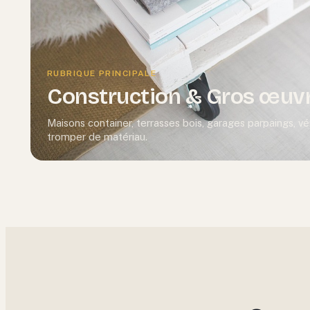
RUBRIQUE PRINCIPALE
Construction & Gros œuv
Maisons container, terrasses bois, garages parpaings, v
tromper de matériau.