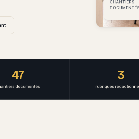
CHANTIERS
DOCUMENTÉ
ent
47
3
hantiers documentés
rubriques rédactionne